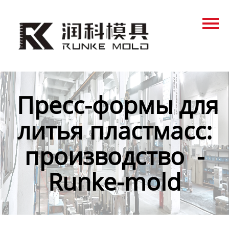
Главная
Продукция
Новости
О нас
Пресс-формы для
Контакты
литья пластмасс:
производство -
Runke-mold