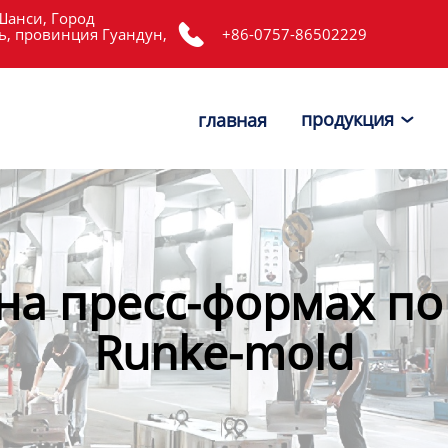
Шанси, Город

, провинция Гуандун,
+86-0757-86502229
продукция
главная

на пресс-формах по 
Runke-mold