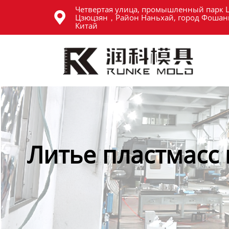
Четвертая улица, промышленный парк 
Главная

Цзюцзян，Район Наньхай, город Фошань
Китай
Продукция
Новости
О нас
Контакты
Литье пластмасс 