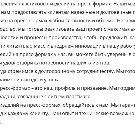
овления пластиковых изделий на пресс-формах. Наши из
ет нам предоставлять клиентам надежные и долговечные 
лия на пресс-формах любой сложности и объема. Незави
одство, мы готовы реализовать ваш проект с максималь
нологии и процессы производства, чтобы предложить кл
и литья пластмасс и внедряем инновации в нашу работ
делий на пресс-формах у нас, вы можете быть уверены в
ы удовлетворить потребности наших клиентов.
егда стремимся к долгосрочному сотрудничеству. Мы го
заимной выгоды и успеха.
пресс-формах – это наш профиль и призвание. Мы горди
адачи, связанные с литьем пластмасс.
изделий на пресс-формах, обращайтесь к нам. Мы гаран
 к каждому клиенту. Наш опыт и технические возможнос
а.