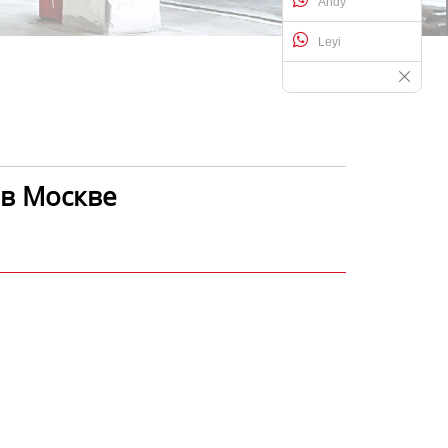
Andy
Leyi
у в Москве