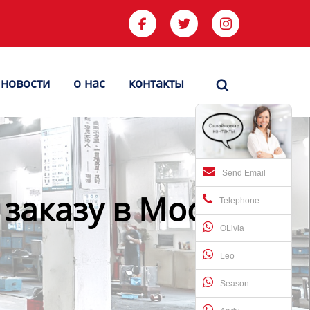



новости
о нас
контакты

Send Email
заказу в Москве -
Telephone
OLivia
Leo
Season