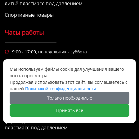
литьё пластмасс под давлением
Спортивные товары
Часы работы
9:00 - 17:00, понедельник - суббота

Высокое качество и надежность продукции являются
визитной карточкой компании.
Мы используем файлы cookie для улучшения вашего
опыта просмотра.
Продолжая использовать этот сайт, вы соглашаетесь с
Позвоните нам сегодня
нашей
Политикой конфиденциальности.
Только необходимые
Принять все
Copyright © Фошань Рунке Плесень Лтд.
пресс-
форма для литья пластмасс
,
компания по литью
пластмасс под давлением