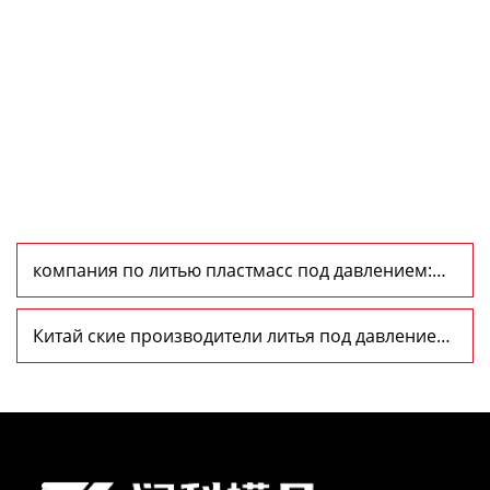
компания по литью пластмасс под давлением:
важная часть современного производства
Китай ские производители литья под давлением:
демонстрируют высокую конкурентоспособность
на международных рынках