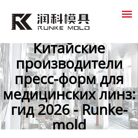
Главная
Продукция
Новости
Китайские
О нас
производители
Контакты
пресс-форм для
медицинских линз:
гид 2026 - Runke-
mold