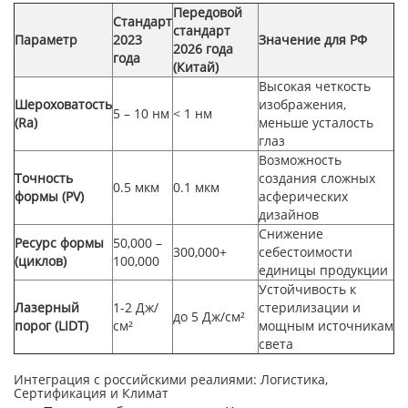
Передовой
Стандарт
стандарт
Параметр
2023
Значение для РФ
2026 года
года
(Китай)
Высокая четкость
Шероховатость
изображения,
5 – 10 нм
< 1 нм
(Ra)
меньше усталость
глаз
Возможность
Точность
создания сложных
0.5 мкм
0.1 мкм
формы (PV)
асферических
дизайнов
Снижение
Ресурс формы
50,000 –
300,000+
себестоимости
(циклов)
100,000
единицы продукции
Устойчивость к
Лазерный
1-2 Дж/
стерилизации и
до 5 Дж/см²
порог (LIDT)
см²
мощным источникам
света
Интеграция с российскими реалиями: Логистика,
Сертификация и Климат