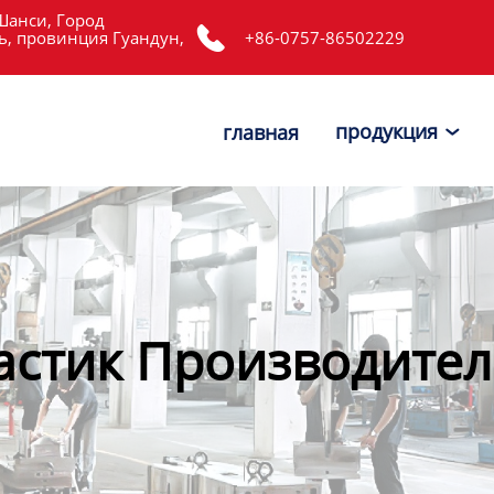
Шанси, Город

, провинция Гуандун,
+86-0757-86502229
продукция
главная

астик Производитель