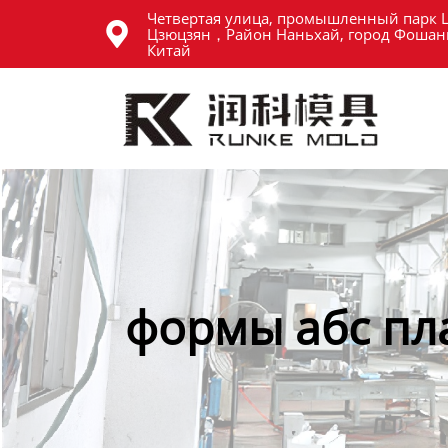
Четвертая улица, промышленный парк 
Главная

Цзюцзян，Район Наньхай, город Фошань
Китай
Продукция
Новости
О нас
Контакты
формы абс пл