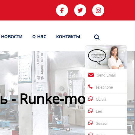



новости
о нас
контакты

Send Email
Telephone
 - Runke-mold
OLivia
Leo
Season