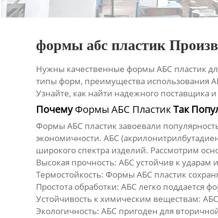
формы абс пластик Произв
Нужны качественные
формы АБС пластик
дл
типы форм, преимущества использования АБ
Узнайте, как найти надежного поставщика 
Почему
Формы АБС Пластик
Так Попу
Формы АБС пластик
завоевали популярность
экономичности. АБС (акрилонитрилбутадиен
широкого спектра изделий. Рассмотрим ос
Высокая прочность:
АБС устойчив к ударам 
Термостойкость:
Формы АБС пластик
сохраня
Простота обработки:
АБС легко поддается ф
Устойчивость к химическим веществам:
АБС
Экологичность:
АБС пригоден для вторичной