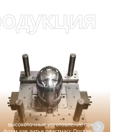
родукция
высокоточные изготовление пресс
форм для литья пластмасс Поставщик/