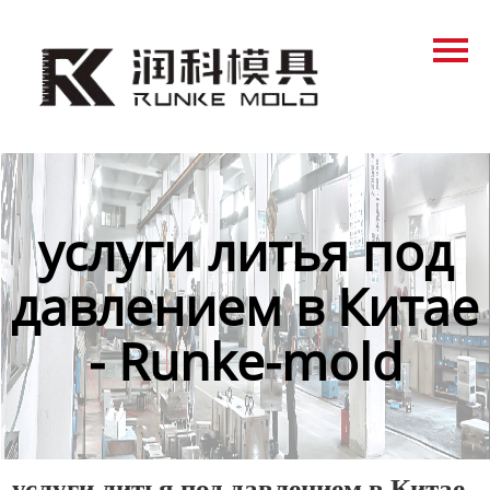
Главная
Продукция
Новости
О нас
услуги литья под
Контакты
давлением в Китае
- Runke-mold
услуги литья под давлением в Китае