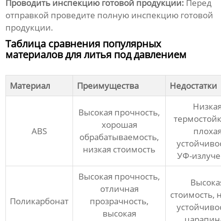
Проводить инспекцию готовой продукции:
Перед
отправкой проведите полную инспекцию готовой
продукции.
Таблица сравнения популярных
материалов для литья под давлением
Материал
Преимущества
Недостатки
Низка
Высокая прочность,
термостойк
хорошая
ABS
плоха
обрабатываемость,
устойчивос
низкая стоимость
УФ-излуч
Высокая прочность,
Высока
отличная
стоимость, 
Поликарбонат
прозрачность,
устойчивос
высокая
царапин