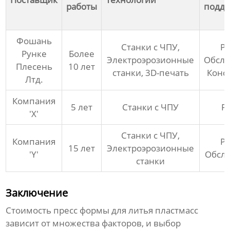
работы
подд
Фошань
Станки с ЧПУ,
Ре
Рунке
Более
Электроэрозионные
Обслу
Плесень
10 лет
станки, 3D-печать
Конс
Лтд.
Компания
5 лет
Станки с ЧПУ
Р
'X'
Станки с ЧПУ,
Компания
Ре
15 лет
Электроэрозионные
'Y'
Обсл
станки
Заключение
Стоимость пресс формы для литья пластмасс
зависит от множества факторов, и выбор