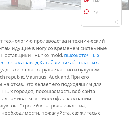
Andy
Leyi
 технологию производства и технич-еский
ентам идущие в ногу со временем системные
 Поставщики - Runke-mold,
высокоточные
есс-форма завод
,
Китай литье абс пластика
 будет хорошее сотрудничество в будущем.
 republic,Mauritius, Auckland.При его
на отказ, что делает его подходящим для
нных городов, посещаемость веб-сайта
 придерживаемся философии компании
уктов. Строгий контроль качества,
и необходимости, пожалуйста, свяжитесь с