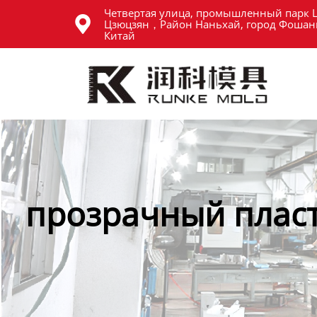
Четвертая улица, промышленный парк 
Главная

Цзюцзян，Район Наньхай, город Фошань
Китай
Продукция
Новости
О нас
Контакты
прозрачный пласт