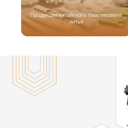
Продукция китайского пластикового
литья