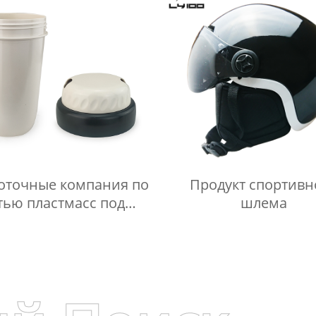
оточные компания по
Продукт спортивн
тью пластмасс под
шлема
нием Производитель/
Производители