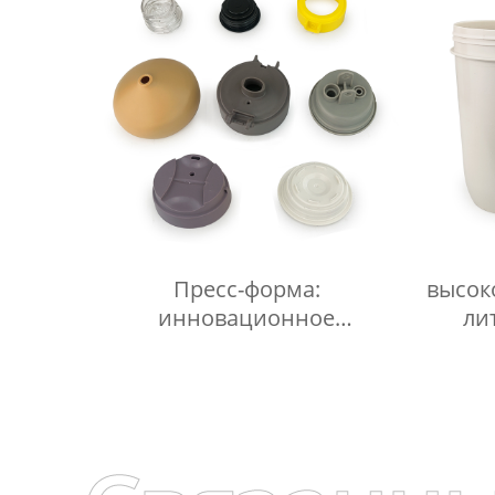
Пресс-форма:
высок
инновационное
ли
оборудование для
давле
производства.