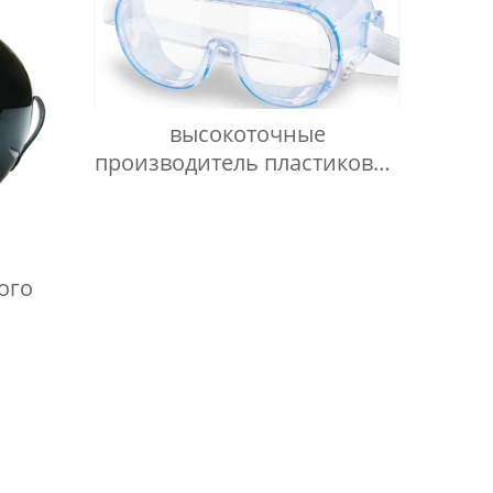
высокоточные
производитель пластиковых
форм в Китае сделанный на
заказ
ого