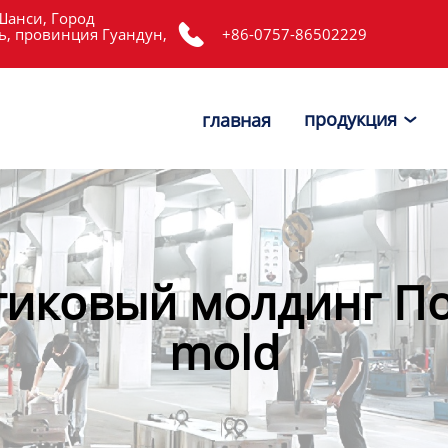
Шанси, Город

, провинция Гуандун,
+86-0757-86502229
продукция
главная

иковый молдинг По
mold