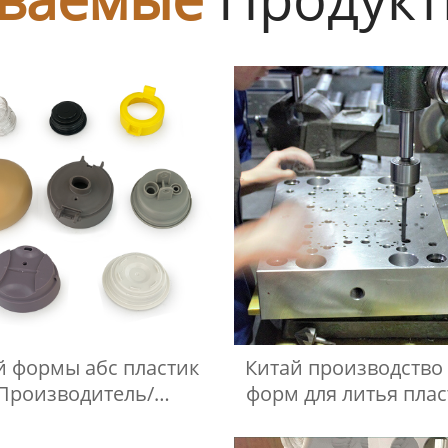
й формы абс пластик
Китай производство
Производитель/
форм для литья пла
Производители
завод/заводы