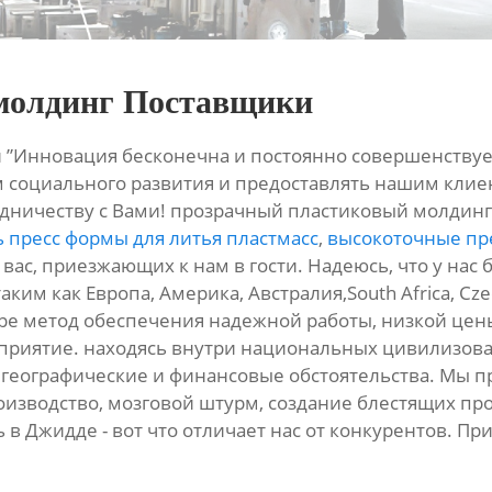
молдинг Поставщики
”Инновация бесконечна и постоянно совершенствует
м социального развития и предоставлять нашим кли
дничеству с Вами! прозрачный пластиковый молдинг
 пресс формы для литья пластмасс
,
высокоточные пр
вас, приезжающих к нам в гости. Надеюсь, что у нас
ким как Европа, Америка, Австралия,South Africa, Czech
е метод обеспечения надежной работы, низкой цены 
приятие. находясь внутри национальных цивилизова
 географические и финансовые обстоятельства. Мы
зводство, мозговой штурм, создание блестящих прод
 в Джидде - вот что отличает нас от конкурентов. Пр