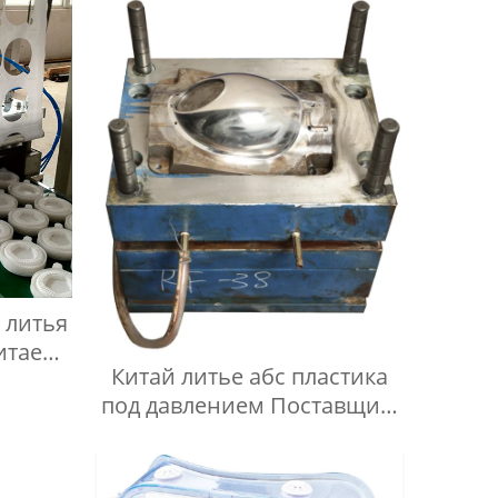
 литья
итае
Китай литье абс пластика
щики
под давлением Поставщик/
Поставщики