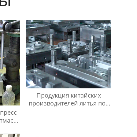
Продукция китайских
производителей литья под
давлением
 пресс
стмасс