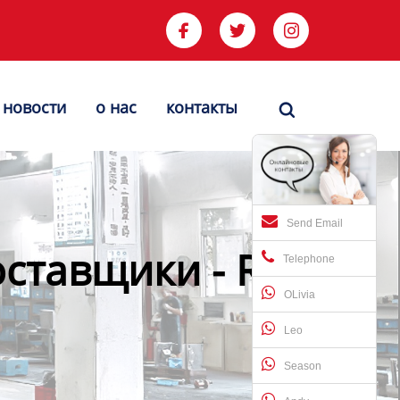



новости
о нас
контакты

Send Email
ставщики - Runke-
Telephone
OLivia
Leo
Season