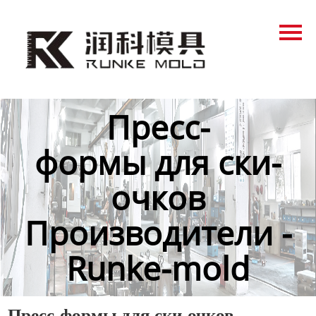
Главная
Продукция
Новости
Пресс-
О нас
формы для ски-
Контакты
очков
Производители -
Runke-mold
Пресс-формы для ски-очков