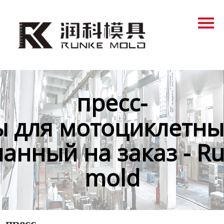
Главная
Продукция
Новости
О нас
пресс-
Контакты
 для мотоциклетны
ланный на заказ - Ru
mold
пресс-