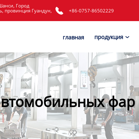
Шанси, Город

, провинция Гуандун,
+86-0757-86502229
продукция
главная

втомобильных фар 