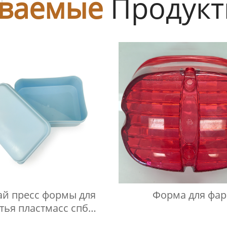
ваемые
Продук
ай пресс формы для
Форма для фар
тья пластмасс спб
Производитель/