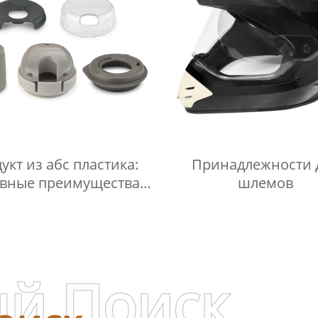
укт из абс пластика:
Принадлежности 
вные преимущества
шлемов
работы с литьем
й Поиск