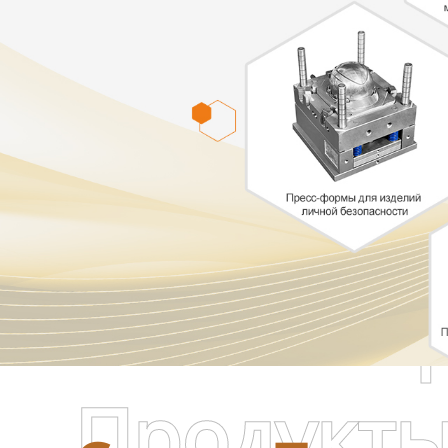
Самые П
Продукт