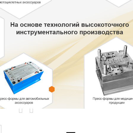
родаваемы
ы