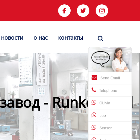



новости
о нас
контакты

Send Email
Telephone
завод - Runke-mold
OLivia
Leo
Season