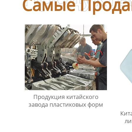
Самые Прода
Продукция китайского
завода пластиковых форм
Кит
ли