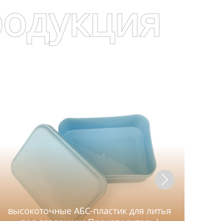
родукция
высокоточные АБС-пластик для литья