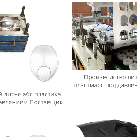
Производители
Производство ли
пластмасс под давле
Китае
й литье абс пластика
давлением Поставщик