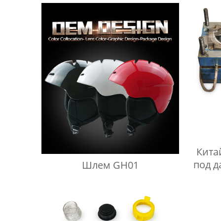
Кита
под 
Шлем GH01