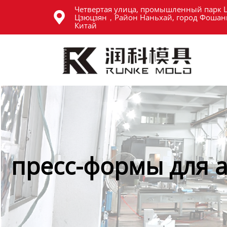
Четвертая улица, промышленный парк 
Главная

Цзюцзян，Район Наньхай, город Фошань
Китай
Продукция
Новости
О нас
Контакты
пресс-формы для а