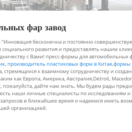
льных фар завод
”Инновация бесконечна и постоянно совершенствует
м социального развития и предоставлять нашим кли
ничеству с Вами! пресс-формы для автомобильных фа
ик
,
производитель пластиковых форм в Китае
,
формы 
а, стремящихся к взаимному сотрудничеству и созда
аким как Европа, Америка, Австралия,Detroit, Macedon
ас, пожалуйста, дайте нам знать. Мы будем рады пре
есть наши личные специалисты по исследованиям и 
запросов в ближайшее время и надеемся иметь возм
ашей организацией.