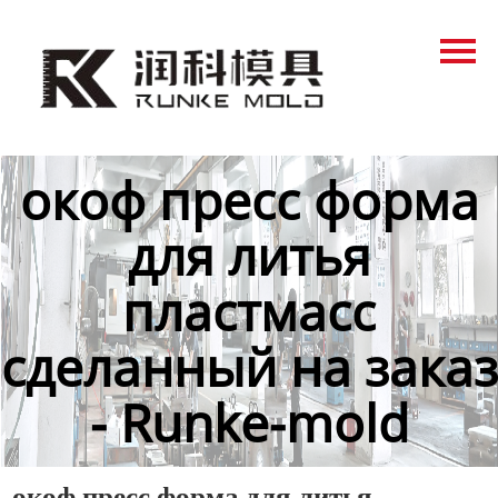
Главная
Продукция
Новости
окоф пресс форма
О нас
для литья
Контакты
пластмасс
сделанный на заказ
- Runke-mold
окоф пресс форма для литья