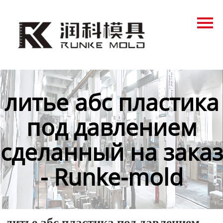
Главная
Продукция
Новости
О нас
литье абс пластика
Контакты
под давлением
сделанный на заказ
- Runke-mold
литье абс пластика под давлением