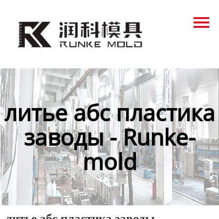
Главная
Продукция
Новости
О нас
литье абс пластика
Контакты
заводы - Runke-
mold
литье абс пластика заводы