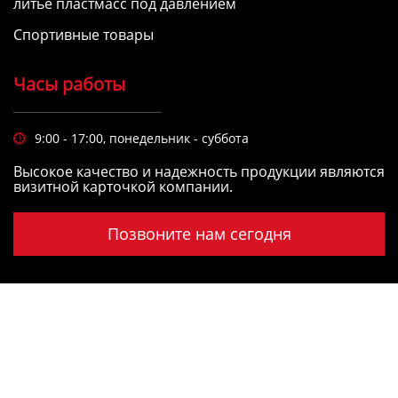
литьё пластмасс под давлением
Спортивные товары
Часы работы
9:00 - 17:00, понедельник - суббота

Высокое качество и надежность продукции являются
визитной карточкой компании.
Позвоните нам сегодня
Copyright © Фошань Рунке Плесень Лтд.
пресс-
форма для литья пластмасс
,
компания по литью
пластмасс под давлением