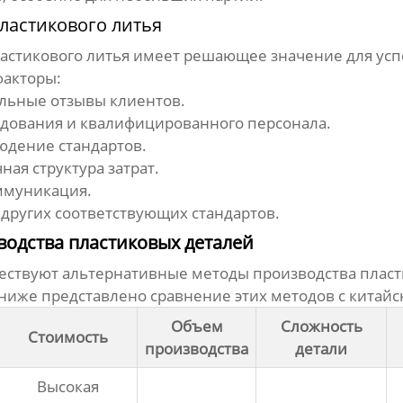
ластикового литья
астикового литья
имеет решающее значение для успе
факторы:
льные отзывы клиентов.
дования и квалифицированного персонала.
юдение стандартов.
ая структура затрат.
ммуникация.
других соответствующих стандартов.
одства пластиковых деталей
ществуют альтернативные методы производства пласти
 ниже представлено сравнение этих методов с
китайс
Объем
Сложность
Стоимость
производства
детали
Высокая