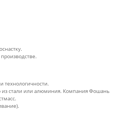
оснастку.
 производстве.
и технологичности.
о из стали или алюминия. Компания
Фошань
тмасс.
ивание).