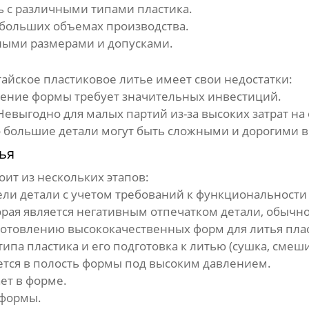
 с различными типами пластика.
больших объемах производства.
ными размерами и допусками.
тайское пластиковое литье
имеет свои недостатки:
ение формы требует значительных инвестиций.
евыгодно для малых партий из-за высоких затрат на 
большие детали могут быть сложными и дорогими в
ья
оит из нескольких этапов:
ли детали с учетом требований к функциональности 
рая является негативным отпечатком детали, обычн
готовлению высококачественных форм для литья плас
па пластика и его подготовка к литью (сушка, смеш
тся в полость формы под высоким давлением.
ет в форме.
 формы.