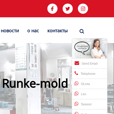



новости
о нас
контакты

Send Email
Telephone
- Runke-mold
OLivia
Leo
Season