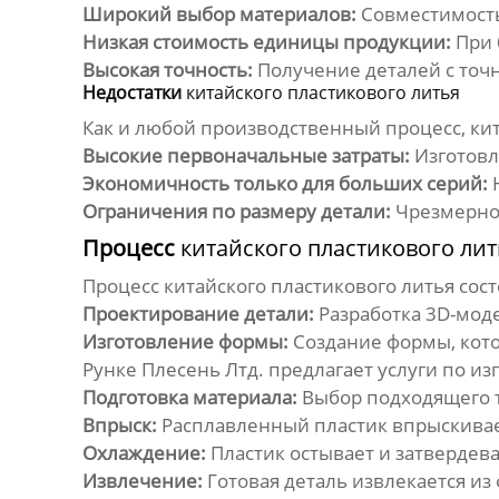
Широкий выбор материалов:
Совместимость
Низкая стоимость единицы продукции:
При 
Высокая точность:
Получение деталей с точ
Недостатки
китайского пластикового литья
Как и любой производственный процесс,
ки
Высокие первоначальные затраты:
Изготовл
Экономичность только для больших серий:
Н
Ограничения по размеру детали:
Чрезмерно 
Процесс
китайского пластикового лит
Процесс
китайского пластикового литья
сост
Проектирование детали:
Разработка 3D-моде
Изготовление формы:
Создание формы, кото
Рунке Плесень Лтд.
предлагает услуги по из
Подготовка материала:
Выбор подходящего ти
Впрыск:
Расплавленный пластик впрыскивае
Охлаждение:
Пластик остывает и затвердева
Извлечение:
Готовая деталь извлекается из