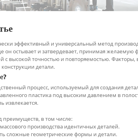
тье
чески эффективный и универсальный метод производ
де он остывает и затвердевает, принимая желаемую 
ей с высокой точностью и повторяемостью. Факторы,
 конструкции детали.
ье
?
дственный процесс, используемый для создания дет
авленного пластика под высоким давлением в полос
ль извлекается.
д преимуществ, в том числе:
массового производства идентичных деталей.
ть сложные геометрические формы и детали.