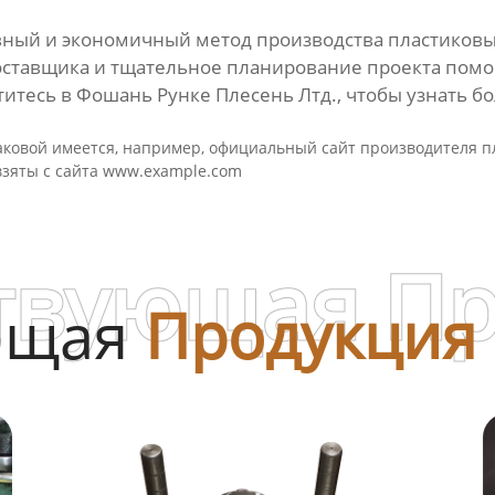
вный и экономичный метод производства пластиковы
ставщика и тщательное планирование проекта помо
титесь в
Фошань Рунке Плесень Лтд.
, чтобы узнать 
аковой имеется, например, официальный сайт производителя пл
взяты с сайта
www.example.com
твующая П
ющая
Продукция