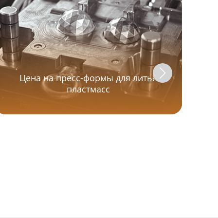
Цена на пресс-формы для литья
пластмасс
П