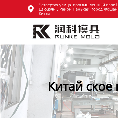
Четвертая улица, промышленный парк 
Главная

Цзюцзян，Район Наньхай, город Фошань
Китай
Продукция
Новости
О нас
Контакты
Китай ское 