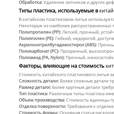
Обработка:
Удаление литников и других деф
Типы пластика, используемые в
китай
В
китайском пластиковом литье
используетс
Некоторые из наиболее распространенных 
Полипропилен (PP):
Легкий, прочный, устой
Полиэтилен (PE):
Гибкий, недорогой, доступе
Акрилонитрилбутадиенстирол (ABS):
Прочный
Поликарбонат (PC):
Прозрачный, высокопроч
Полиамид (PA, Nylon):
Прочный, износостойк
Факторы, влияющие на стоимость
кит
Стоимость
китайского пластикового литья
за
Сложность детали:
Более сложные детали т
Размер детали:
Более крупные детали требу
Тип пластика:
Различные типы пластика име
Объем производства:
Стоимость единицы пр
Отделка поверхности:
Требования к отделке
Стоимость формы:
Основная статья расходо