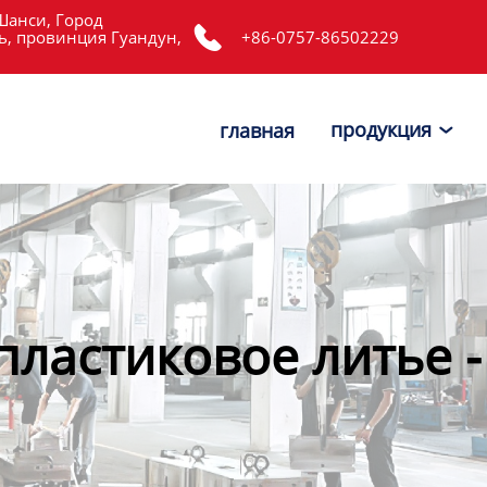
Шанси, Город

, провинция Гуандун,
+86-0757-86502229
продукция
главная

пластиковое литье 