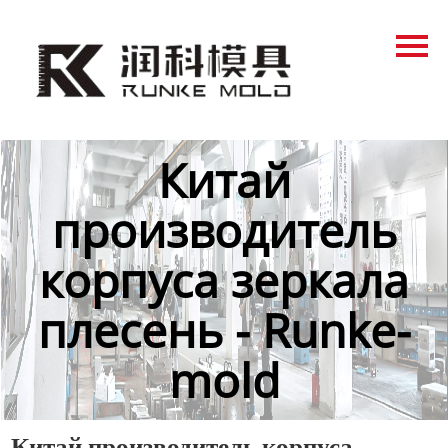
Главная
Продукция
Новости
Китай
О нас
производитель
Контакты
корпуса зеркала
плесень - Runke-
mold
Китай производитель корпуса