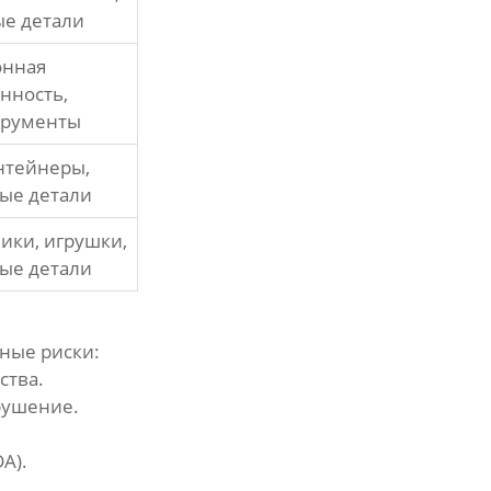
е детали
онная
нность,
трументы
нтейнеры,
ые детали
ики, игрушки,
ые детали
ные риски:
ства.
рушение.
A).