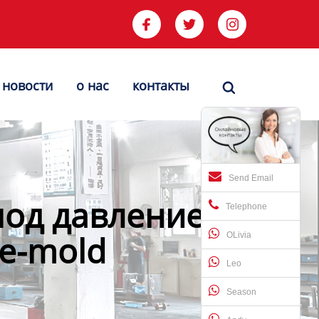



новости
о нас
контакты

Send Email
под давлением
Telephone
ke-mold
OLivia
Leo
Season