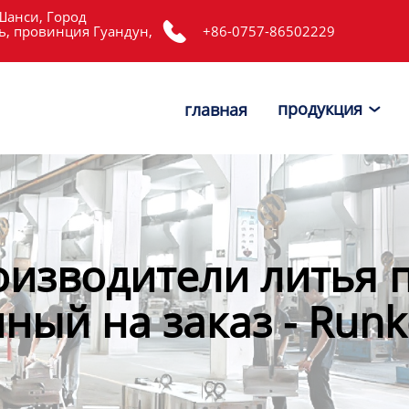
Шанси, Город

, провинция Гуандун,
+86-0757-86502229
продукция
главная

оизводители литья 
ный на заказ - Run