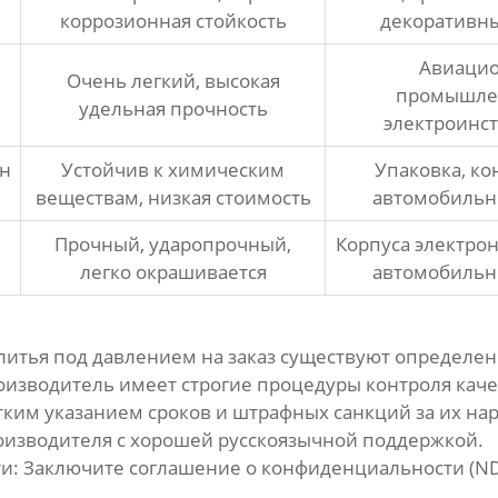
коррозионная стойкость
декоративны
Авиаци
Очень легкий, высокая
промышле
удельная прочность
электроинс
н
Устойчив к химическим
Упаковка, ко
веществам, низкая стоимость
автомобильн
Прочный, ударопрочный,
Корпуса электрон
легко окрашивается
автомобильн
итья под давлением на заказ
существуют определен
оизводитель имеет строгие процедуры контроля каче
тким указанием сроков и штрафных санкций за их на
изводителя с хорошей русскоязычной поддержкой.
и:
Заключите соглашение о конфиденциальности (ND