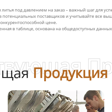
 литья под давлением на заказ
– важный шаг для усп
из потенциальных поставщиков и учитывайте все вы
конкурентоспособной цене.
нная в таблице, основана на общедоступных данных 
твующая П
ющая
Продукция