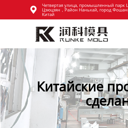
Четвертая улица, промышленный парк 
Главная

Цзюцзян，Район Наньхай, город Фошань
Китай
Продукция
Новости
О нас
Контакты
Китайские пр
сделан