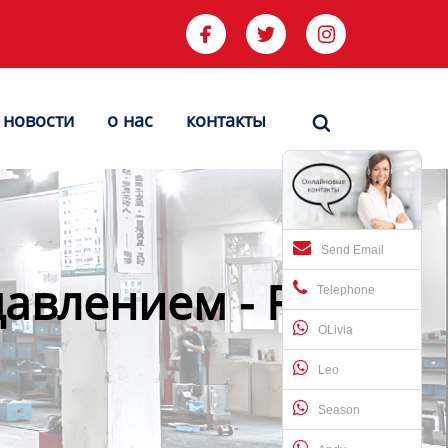



новости
о нас
контакты

Send Email
авлением - Runke-
Telephone
OLivia
Leo
Season