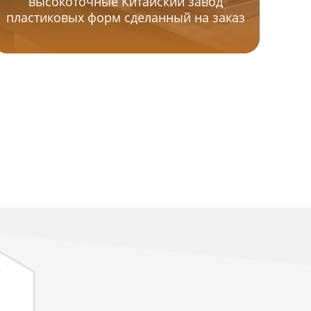
высокоточные Китайский завод
вы
пластиковых форм сделанный на заказ