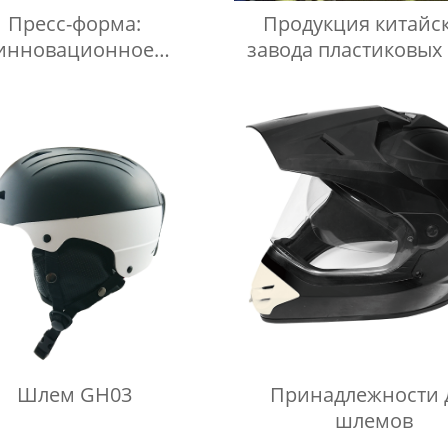
Пресс-форма:
Продукция китайс
инновационное
завода пластиковых
борудование для
производства.
Шлем GH03
Принадлежности 
шлемов