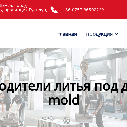
Шанси, Город

, провинция Гуандун,
+86-0757-86502229
продукция
главная

одители литья под д
mold