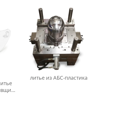
литье из АБС-пластика
литье
авщик/