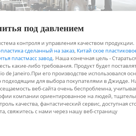
литья под давлением
истема контроля и управления качеством продукции.
-пластика сделанный на заказ
,
Китай ское пластиково
итья пластмасс завод
. Наша конечная цель - Старатьс
 есть какие-либо требования. Продукт будет поставлят
 Rio de Janeiro.При его производстве использовался 
его подходящим для выбора покупателями в Джидде. 
сещаемость веб-сайта очень беспроблемна, учитыва
офии компании ориентированное на людей, тщательн
роль качества, фантастический сервис, доступная сто
а, свяжитесь с нами через нашу веб-страницу