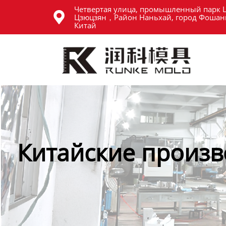
Четвертая улица, промышленный парк 
Главная

Цзюцзян，Район Наньхай, город Фошань
Китай
Продукция
Новости
О нас
Контакты
Китайские произв