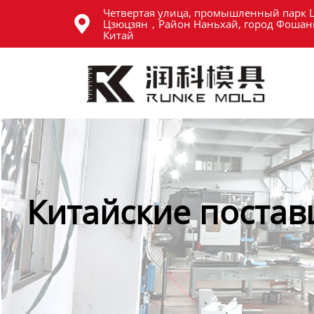
Четвертая улица, промышленный парк 
Главная

Цзюцзян，Район Наньхай, город Фошань
Китай
Продукция
Новости
О нас
Контакты
Китайские постав