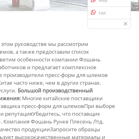
Andy
Leyi
 этом руководстве мы рассмотрим
емов, а также предоставим список
осветим особенности компании Фошань
работчиков и предлагает комплексное
е производители пресс-форм для шлемов
итае часто ниже, чем в других странах.
услуги.
Большой производственный
тижения:
Многие китайские поставщики
ставщика пресс-форм для шлемовПри выборе
и репутацияУбедитесь, что поставщик
. Компания Фошань Рунке Плесень Лтд.
.Качество продукцииЗапросите образцы
ользует высококачественные материалы и