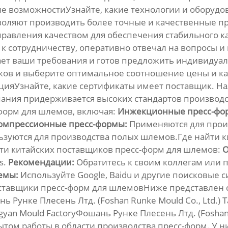
е возможностиУзнайте, какие технологии и оборудо
оляют производить более точные и качественные пр
равления качеством для обеспечения стабильного к
 к сотрудничеству, оперативно отвечал на вопросы 
ает ваши требования и готов предложить индивидуа
ов и выберите оптимальное соотношение цены и кач
цияУзнайте, какие сертификаты имеет поставщик. На
мпания придерживается высоких стандартов производ
форм для шлемов, включая:
Инжекционные пресс-фо
омпрессионные пресс-формы:
Применяются для прои
зуются для производства полых шлемов.Где найти к
йти
китайских поставщиков пресс-форм для шлемов
:
О
s.
Рекомендации:
Обратитесь к своим коллегам или 
емы:
Используйте Google, Baidu и другие поисковые 
ставщики пресс-форм для шлемовНиже представлен
нь Рунке Плесень Лтд. (Foshan Runke Mould Co., Ltd.) T
uangyan Mould FactoryФошань Рунке Плесень Лтд. (Fosha
пытом работы в области производства пресс-форм. У н