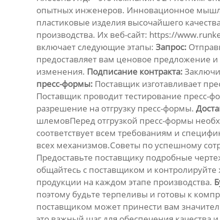
опытных инженеров. Инновационное мышлен
пластиковые изделия высочайшего качества
производства. Их веб-сайт:
https://www.runk
включает следующие этапы:
Запрос:
Отправь
предоставляет вам ценовое предложение и 
изменения.
Подписание контракта:
Заключит
пресс-формы:
Поставщик изготавливает пре
Поставщик проводит тестирование пресс-ф
разрешение на отгрузку пресс-формы.
Доста
шлемовПеред отгрузкой пресс-формы необхо
соответствует всем требованиям и специфи
всех механизмов.Советы по успешному сот
Предоставьте поставщику подробные черте
общайтесь с поставщиком и контролируйте
продукции на каждом этапе производства.
Б
поэтому будьте терпеливы и готовы к комп
поставщиком может принести вам значите
это важный шаг для обеспечения качества и