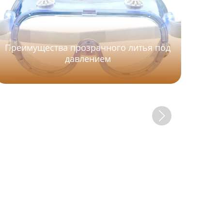
Преимущества прозрачного литья под
давлением
С