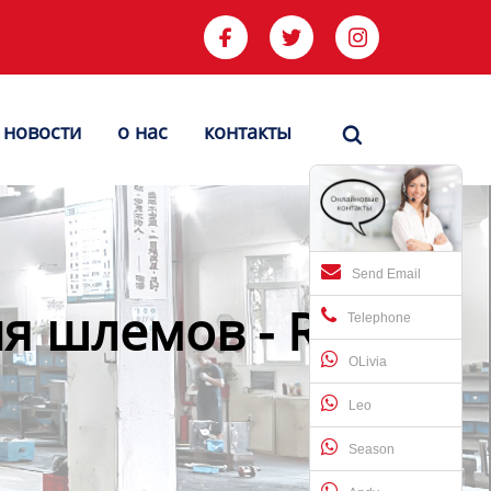



новости
о нас
контакты

Send Email
я шлемов - Runke-
Telephone
OLivia
Leo
Season