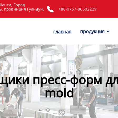
Шанси, Город

, провинция Гуандун,
+86-0757-86502229
продукция
главная

щики пресс-форм дл
mold