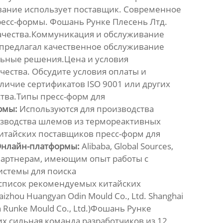
вание использует поставщик. Современное
есс-формы. Фошань Рунке Плесень Лтд.
ачества.Коммуникация и обслуживание
и предлагал качественное обслуживание
льные решения.Цена и условия
ества. Обсудите условия оплаты и
личие сертификатов ISO 9001 или других
ства.Типы пресс-форм для
рмы:
Используются для производства
зводства шлемов из термореактивных
итайских поставщиков пресс-форм для
нлайн-платформы:
Alibaba, Global Sources,
партнерам, имеющим опыт работы с
системы для поиска
 список рекомендуемых
китайских
aizhou Huangyan Odin Mould Co., Ltd. Shanghai
n Runke Mould Co., Ltd.)Фошань Рунке
их сильная команда разработчиков из 12