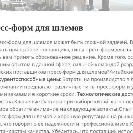
сс-форм для шлемов
есс-форм для шлемов
может быть сложной задачей. В
ать при выборе поставщика, типы пресс-форм для шл
 вам принять обоснованное решение. Кроме того, 
етним опытом в данной сфере, сильной командой раз
йских поставщиков пресс-форм для шлемов?Китайски
курентоспособные цены:
Затраты на производство в К
омпании предлагают различные типы пресс-форм и 
ми заказами в короткие сроки.
Технологические дос
дства.Ключевые факторы при выборе китайского по
мов
обратите внимание на следующие аспекты:Опыт 
есс-форм для шлемов и хорошую репутацию на рынке
и, что говорит о ее надежности и профессионализме
стандартам качества. Убедитесь, что поставщик исп