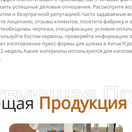
роить успешные деловые отношения. Рассмотрите во
ытом и безупречной репутацией.Часто задаваемые в
те лицензию, отзывы клиентов, посетите фабрику и 
?Необходимы чертежи, спецификации, условия оплат
ользуйте Escrow-сервисы, проверяйте информацию о
т изготовление пресс-формы для шлема в Китае?Сро
 12 недель.Какие материалы используются для изгот
.
твующая П
ющая
Продукция