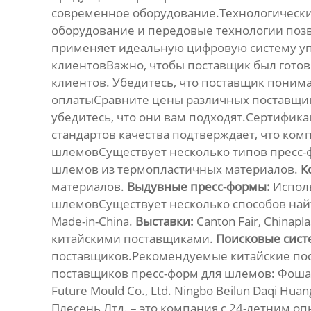
современное оборудование.Технологически
оборудование и передовые технологии позв
применяет идеальную цифровую систему уп
клиентовВажно, чтобы поставщик был готов
клиентов. Убедитесь, что поставщик поним
оплатыСравните цены различных поставщик
убедитесь, что они вам подходят.Сертифика
стандартов качества подтверждает, что ко
шлемовСуществует несколько типов пресс-
шлемов из термопластичных материалов.
К
материалов.
Выдувные пресс-формы:
Исполь
шлемовСуществует несколько способов на
Made-in-China.
Выставки:
Canton Fair, Chinapla
китайскими поставщиками.
Поисковые сист
поставщиков.Рекомендуемые китайские по
поставщиков пресс-форм для шлемов
: Фоша
Future Mould Co., Ltd. Ningbo Beilun Daqi H
Плесень Лтд. – это компания с 24-летним о