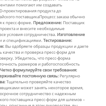
ентами помогают им создавать
D-проектирования продукта до
тайского поставщикаПроцесс заказа обычно
 к пресс-форме.
Предложение:
Поставщик
проекта и внесите необходимые
все условия сотрудничества.
Изготовление
ми и спецификациями.
Тестирование:
е:
Вы одобряете образцы продукции и даете
 качества и проверка пресс-форм для
верку. Убедитесь, что пресс-форма
точность размеров и работоспособность
Четко формулируйте свои требования:
ерживайте постоянную связь:
Регулярно
ва:
Тщательно проверяйте качество
авщиками может занять некоторое время,
осрочное сотрудничество с надежным
ского поставщика пресс-форм для шлемов
–
оры, описанные в этом руководстве, вы