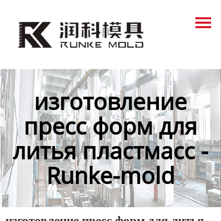
Главная
Продукция
Новости
О нас
изготовление
Контакты
пресс форм для
литья пластмасс -
Runke-mold
изготовление пресс форм для литья