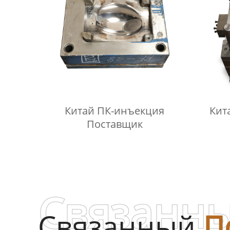
Китай ПК-инъекция
Кит
Поставщик
Связанны
Связанный
П