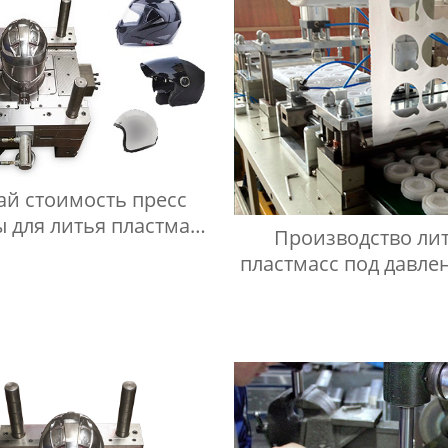
ай стоимость пресс
 для литья пластмасс
Производство ли
завод/заводы
пластмасс под давле
Китае