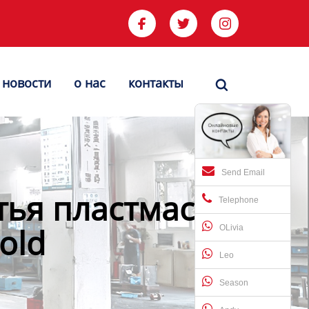



новости
о нас
контакты

Send Email
тья пластмасс
Telephone
old
OLivia
Leo
Season