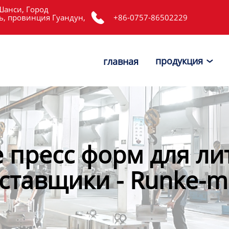
Шанси, Город

, провинция Гуандун,
+86-0757-86502229
продукция
главная

 пресс форм для ли
ставщики - Runke-m