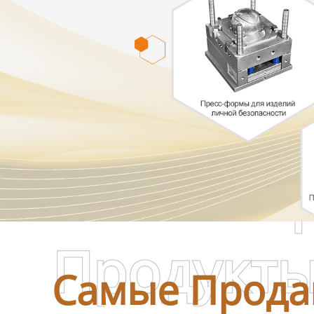
Самые П
Продукт
Самые Прода