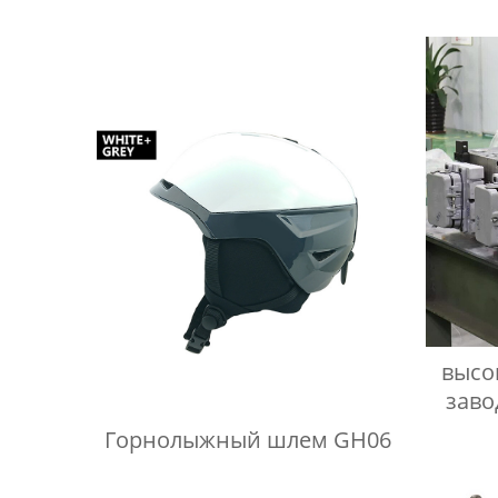
высо
заво
сд
Горнолыжный шлем GH06