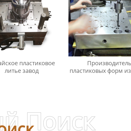
айское пластиковое
Производител
литье завод
пластиковых форм из
й Поиск
оиск