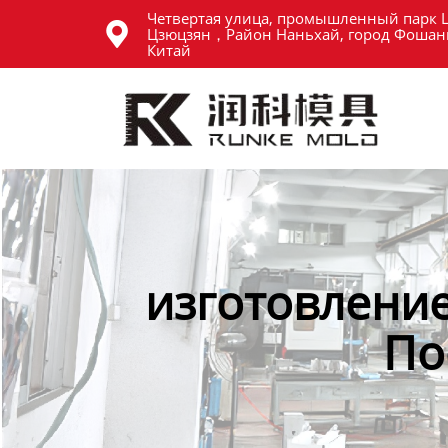
Четвертая улица, промышленный парк 
Главная

Цзюцзян，Район Наньхай, город Фошань
Китай
Продукция
Новости
О нас
Контакты
изготовление
По