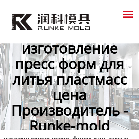
Главная
Продукция
Новости
изготовление
О нас
пресс форм для
Контакты
литья пластмасс
цена
Производитель -
Runke-mold
изготовление пресс форм для литья