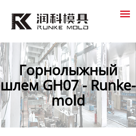
Главная
Продукция
Новости
О нас
Горнолыжный
Контакты
шлем GH07 - Runke-
mold