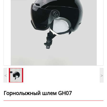
<
>
Горнолыжный шлем GH07