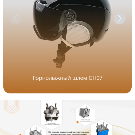
Горнолыжный шлем GH07