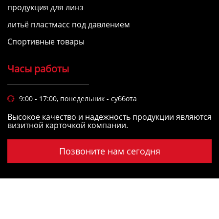
продукция для линз
литьё пластмасс под давлением
Спортивные товары
Часы работы
9:00 - 17:00, понедельник - суббота

Высокое качество и надежность продукции являются
визитной карточкой компании.
Позвоните нам сегодня
Copyright © Фошань Рунке Плесень Лтд.
пресс-
форма для литья пластмасс
,
компания по литью
пластмасс под давлением