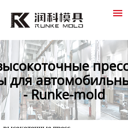
Главная
Продукция
Новости
О нас
высокоточные пресс
Контакты
 для автомобильн
- Runke-mold
высокоточные пресс-