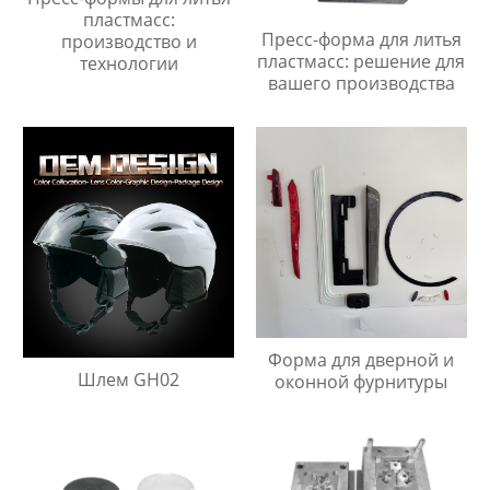
пластмасс:
Пресс-форма для литья
производство и
пластмасс: решение для
технологии
вашего производства
Форма для дверной и
Шлем GH02
оконной фурнитуры