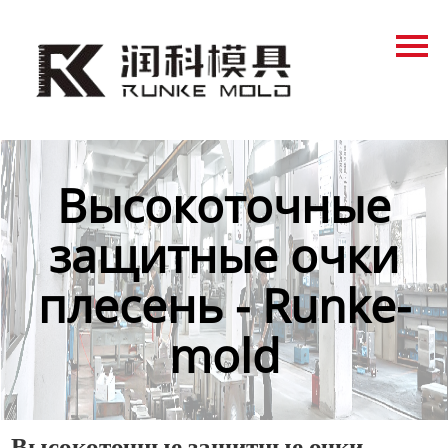
Главная
Продукция
Новости
О нас
Высокоточные
Контакты
защитные очки
плесень - Runke-
mold
Высокоточные защитные очки