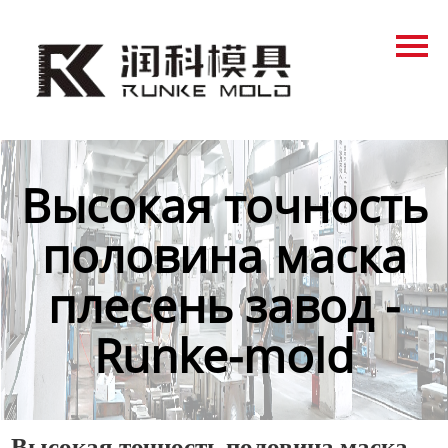
Главная
Продукция
Новости
О нас
Высокая точность
Контакты
половина маска
плесень завод -
Runke-mold
Высокая точность половина маска