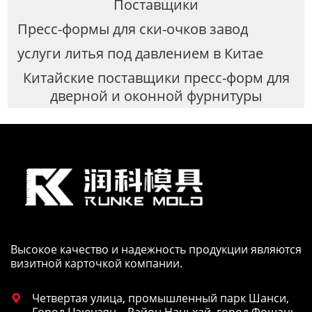
Поставщики
Пресс-формы для ски-очков завод
услуги литья под давлением в Китае
Китайские поставщики пресс-форм для
дверной и оконной фурнитуры
Высокое качество и надежность продукции являются
визитной карточкой компании.
Четвертая улица, промышленный парк Шанси,

Город Цзюцзян，Район Наньхай, город Фошань,