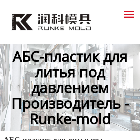
Главная
Продукция
Новости
АБС-пластик для
О нас
литья под
Контакты
давлением
Производитель -
Runke-mold
АБС-пластик для литья под